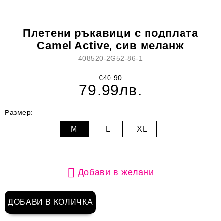
Плетени ръкавици с подплата
Camel Active, сив меланж
408520-2G52-86-1
€40.90
79.99лв.
Размер:
M
L
XL
Добави в желани