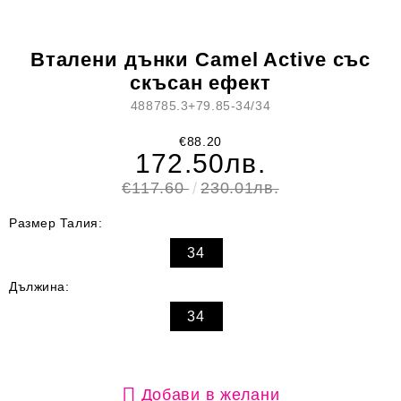
Вталени дънки Camel Active със
скъсан ефект
488785.3+79.85-34/34
€88.20
172.50лв.
€117.60
230.01лв.
Размер Талия:
34
Дължина:
34
Добави в желани