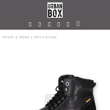
Начало
Обувки
Боти и Ботуши