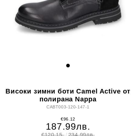
Високи зимни боти Camel Active от
полирана Nappa
CABT003-120-147-1
€96.12
187.99лв.
€120.15
234.99лв.