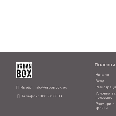
Полезни
Начало
Вход
Регистрац
Имейл:
info@urbanbox.eu
Условия за
Телефон:
0885316003
ползване
Размери и
кройки