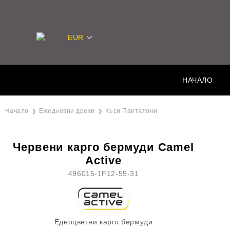
EUR
НАЧАЛО
Начало
Ежедневни дрехи
Къси Панталони
Червени карго бермуди Camel
Active
496015-1F12-55-31
Едноцветни карго бермуди