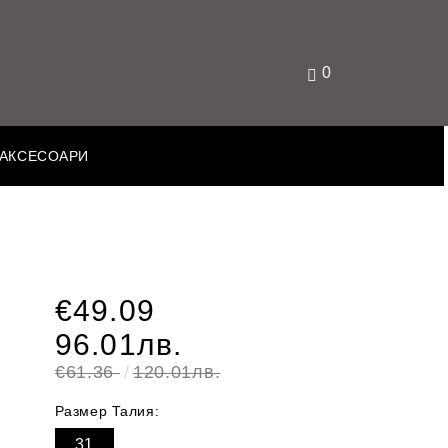
0
АКСЕСОАРИ
€49.09
96.01лв.
€61.36
120.01лв.
Размер Талия:
31