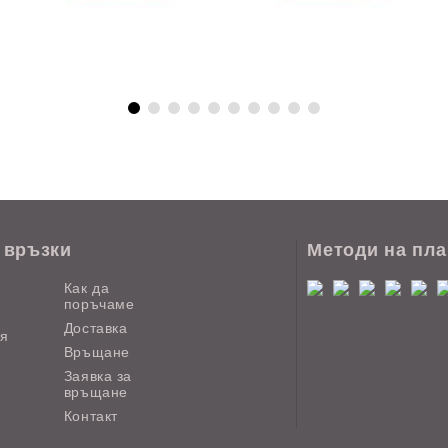
 връзки
Методи на пл
Как да
поръчаме
Доставка
ия
Връщане
Заявка за
връщане
Контакт