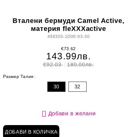
Вталени бермуди Camel Active,
материя fleXXXactive
498305-1D08-93-30
€73.62
143.99лв.
€92.03
180.00лв.
Размер Талия:
30
32
Добави в желани