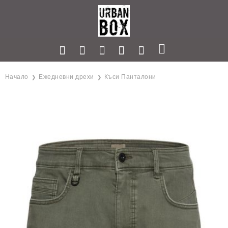
Начало
Ежедневни дрехи
Къси Панталони