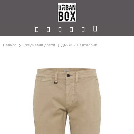
Начало
Ежедневни дрехи
Дънки и Панталони