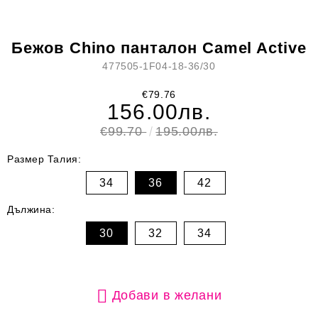
Бежов Chino панталон Camel Active
477505-1F04-18-36/30
€79.76
156.00лв.
€99.70
195.00лв.
Размер Талия:
34
36
42
Дължина:
30
32
34
Добави в желани