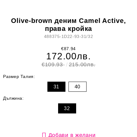
Olive-brown деним Camel Active,
права кройка
488375-1D22-93-31/32
€87.94
172.00лв.
€109.93
215.00лв.
Размер Талия:
31
40
Дължина:
32
Добави в желани