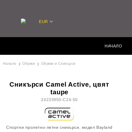
EUR
НАЧАЛО
Начало
Обувки
Обувки и Сникърси
Сникърси Camel Active, цвят
taupe
24233950-C24-50
Спортни пролетно-летни сникърси, модел Bayland