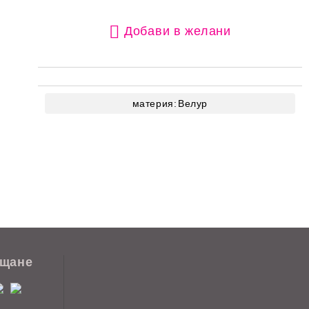
Добави в желани
материя:
Велур
ащане