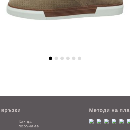
 връзки
Методи на пл
Как да
поръчаме