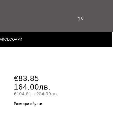
0
АКСЕСОАРИ
€83.85
164.00лв.
€104.81
204.99лв.
Размери обувки: