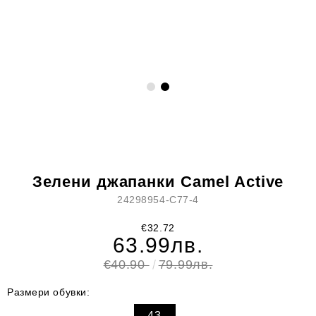
Зелени джапанки Camel Active
24298954-C77-4
€32.72
63.99лв.
€40.90
79.99лв.
Размери обувки:
43