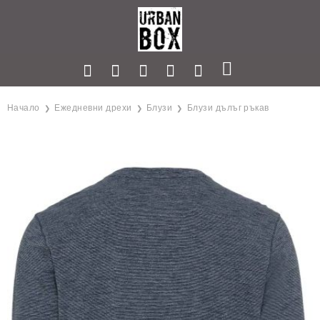
Начало
Ежедневни дрехи
Блузи
Блузи дълъг ръкав