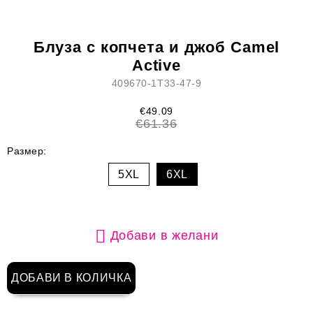
Блуза с копчета и джоб Camel
Active
409670-1T33-47-9
€49.09
€61.36
Размер:
5XL
6XL
Добави в желани