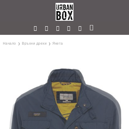
Начало
Връхни дрехи
Якета