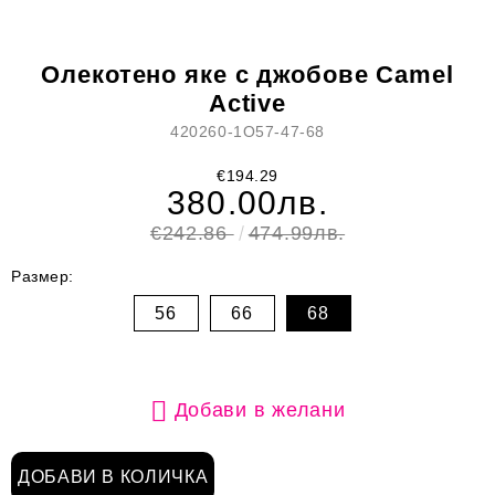
Олекотено яке с джобове Camel
Active
420260-1O57-47-68
€194.29
380.00лв.
€242.86
474.99лв.
Размер:
56
66
68
Добави в желани