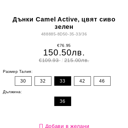
Дънки Camel Active, цвят сиво
зелен
488885-8D50-35-33/36
€76.95
150.50лв.
€109.93
215.00лв.
Размер Талия:
30
32
33
42
46
Дължина:
36
Добави в желани