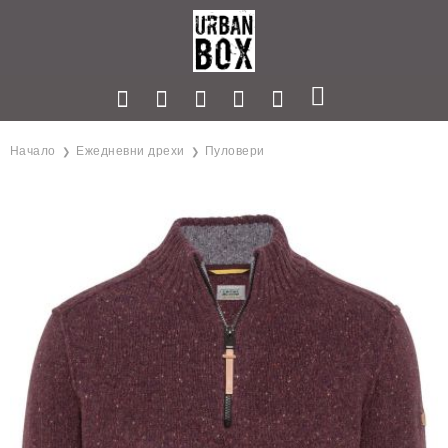
Начало
Ежедневни дрехи
Пуловери