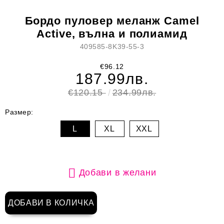
Бордо пуловер меланж Camel
Active, вълна и полиамид
409585-8K39-55-3
€96.12
187.99лв.
€120.15
234.99лв.
Размер:
L
XL
XXL
Добави в желани