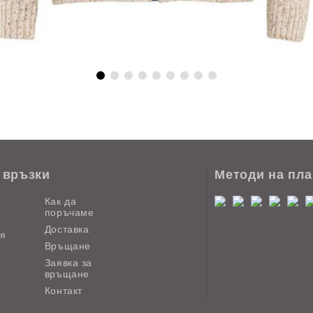
 връзки
Методи на пл
Как да
поръчаме
Доставка
ия
Връщане
Заявка за
връщане
Контакт