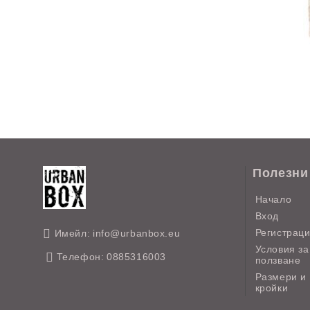
Полезни
Начало
Вход
Регистрац
Имейл:
info@urbanbox.eu
Условия за
Телефон:
0885316003
ползване
Размери и
кройки