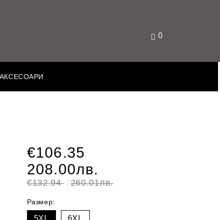
0
АКСЕСОАРИ
€106.35
208.00лв.
€132.94
260.01лв.
Размер:
5XL
6XL