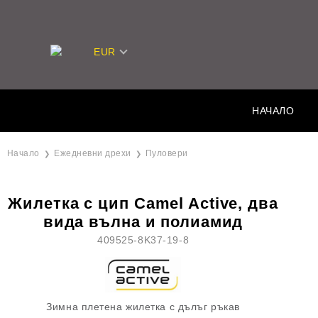
EUR
НАЧАЛО
Начало
Ежедневни дрехи
Пуловери
Жилетка с цип Camel Active, два
вида вълна и полиамид
409525-8K37-19-8
Зимна плетена жилетка с дълъг ръкав