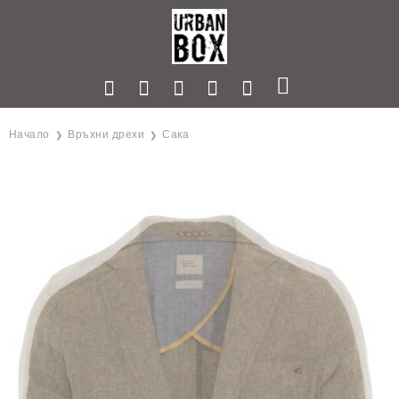
Начало
Връхни дрехи
Сака