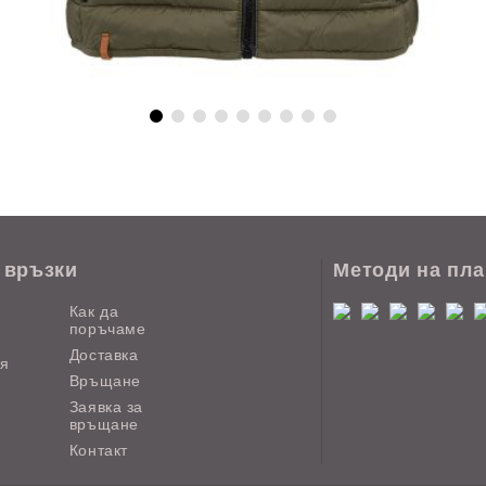
 връзки
Методи на пл
Как да
поръчаме
Доставка
ия
Връщане
Заявка за
връщане
Контакт