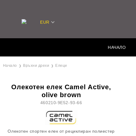
EUR
НАЧАЛО
Начало
Връхни дрехи
Елеци
Олекотен елек Camel Active,
olive brown
460210-9E52-93-66
Олекотен спортен елек от рециклиран полиестер