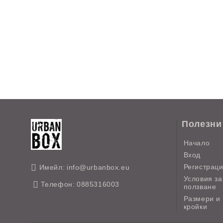
Полезни
Начало
Вход
Регистрац
Имейл:
info@urbanbox.eu
Условия за
Телефон:
0885316003
ползване
Размери и
кройки