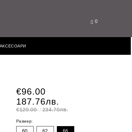
0
АКСЕСОАРИ
€96.00
187.76лв.
€120.00
234.70лв.
Размер:
60
62
66