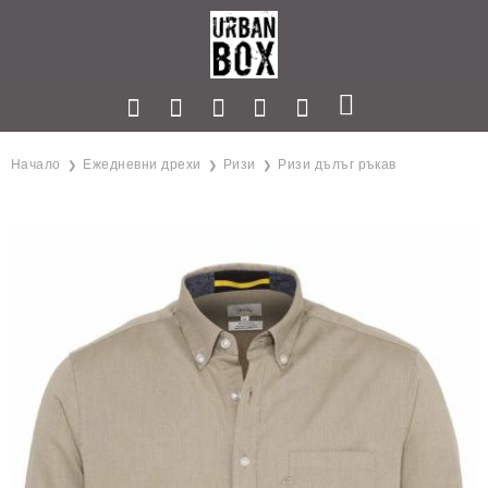
Начало
Ежедневни дрехи
Ризи
Ризи дълъг ръкав