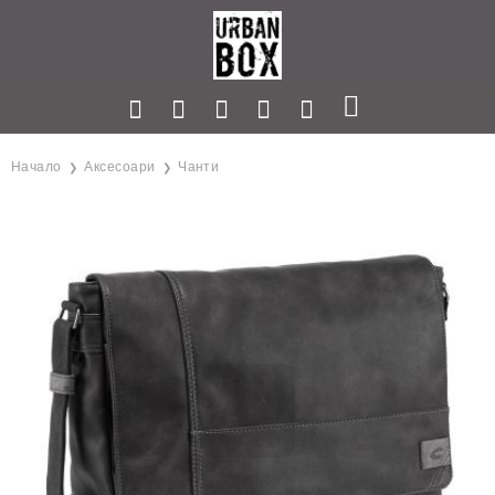
Начало
Аксесоари
Чанти