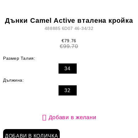
Дънки Camel Active вталена кройка
488885 6D07 46-34/32
€79.76
€99.70
Размер Талия:
34
Дължина:
32
Добави в желани