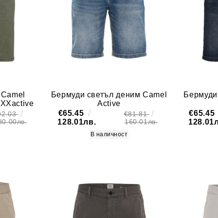
 Camel
Бермуди светъл деним Camel
Бермуди
XXXactive
Active
€65.45
€65.45
92.03
€81.81
128.01лв.
128.01
80.00лв.
160.01лв.
В наличност