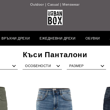
Outdoor | Casual | Menswear
ВРЪХНИ ДРЕХИ
ЕЖЕДНЕВНИ ДРЕХИ
ОБУВКИ
Къси Панталони
ОСОБЕНОСТИ
РАЗМЕР
ock, ко
Шарка
M
ен сил
Фигури
L
Дънков плат
XL
на
XXL
артна
3XL