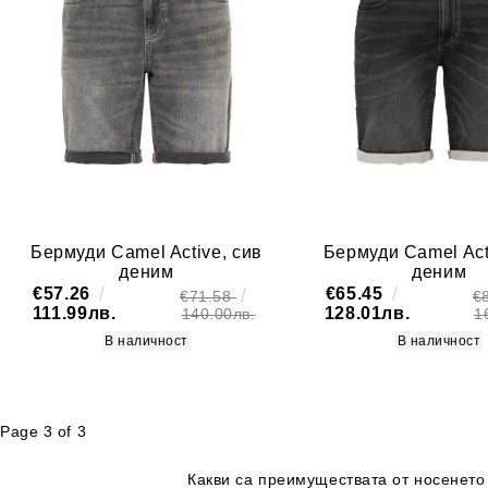
Бермуди Camel Active, сив
Бермуди Camel Act
деним
деним
€57.26
€65.45
€71.58
€
111.99лв.
128.01лв.
140.00лв.
1
В наличност
В наличност
Page 3 of 3
Какви са преимуществата от носенето