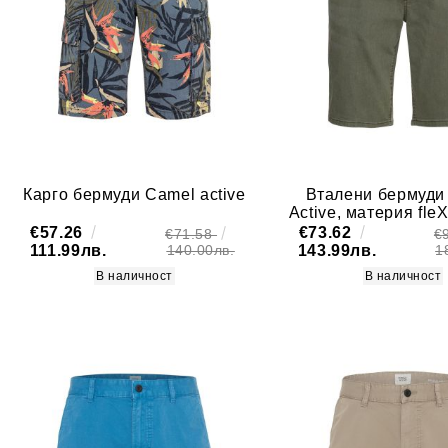
Карго бермуди Camel active
Вталени бермуди
Active, материя fle
€57.26
€73.62
€71.58
€
111.99лв.
143.99лв.
140.00лв.
1
В наличност
В наличност