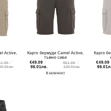
l Active,
Карго бермуди Camel Active,
Карго бе
тъмно сиви
€49.09
€49.09
61.36
€61.36
96.01лв.
96.01л
20.01лв.
120.01лв.
В наличност