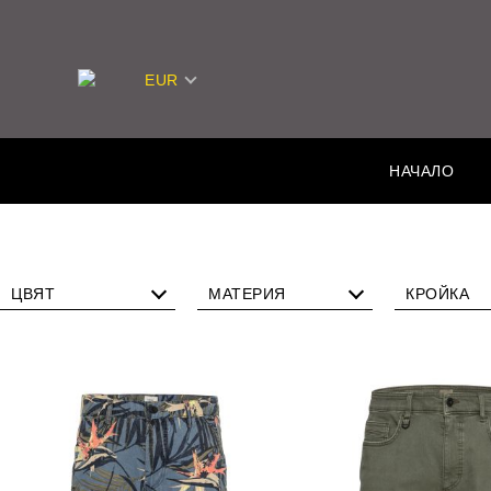
EUR
НАЧАЛО
ЦВЯТ
МАТЕРИЯ
КРОЙКА
Памук
Woodst
мфорт
Лен
ует
Полиестер
Втале
Еластан
Станд
fleXXXactive