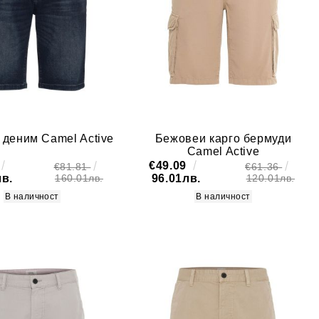
36
38
40
42
44
46
48
 деним Camel Active
Бежовеи карго бермуди
Camel Active
50
€49.09
€81.81
€61.36
52
лв.
96.01лв.
160.01лв.
120.01лв.
В наличност
В наличност