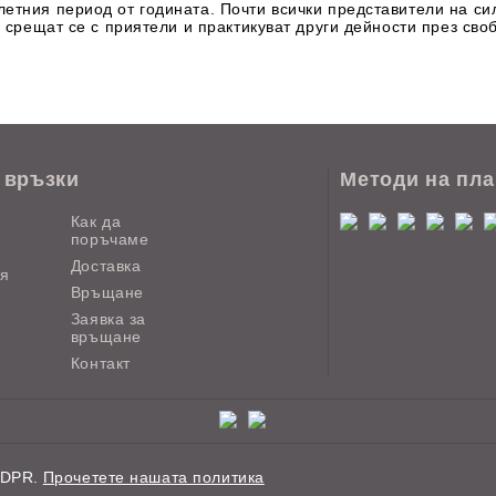
етния период от годината. Почти всички представители на сил
, срещат се с приятели и практикуват други дейности през сво
 връзки
Методи на пл
Как да
поръчаме
Доставка
ия
Връщане
Заявка за
връщане
Контакт
GDPR.
Прочетете нашата политика