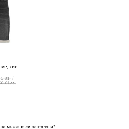
ive, сив
81.81
60.01лв.
 на мъжки къси панталони?