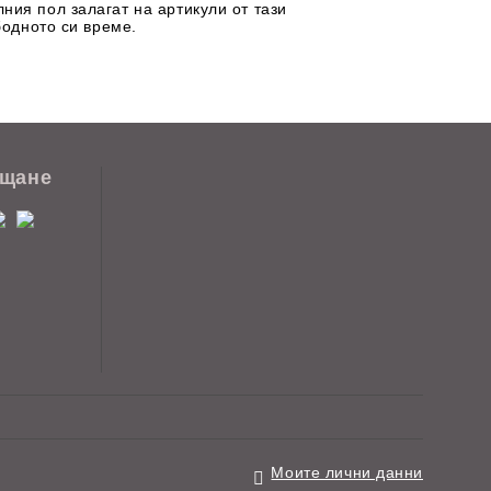
ния пол залагат на артикули от тази
бодното си време.
ащане
Моите лични данни