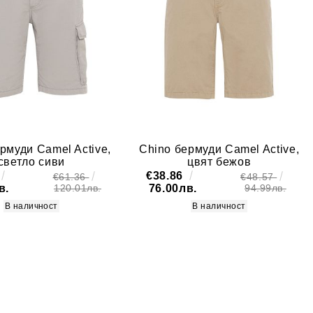
рмуди Camel Active,
Chino бермуди Camel Active,
светло сиви
цвят бежов
€38.86
€61.36
€48.57
в.
76.00лв.
120.01лв.
94.99лв.
В наличност
В наличност