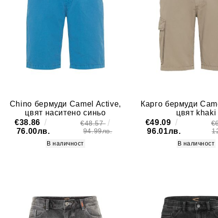
Chino бермуди Camel Active,
Карго бермуди Came
цвят наситено синьо
цвят khaki
€38.86
€49.09
€48.57
€
76.00лв.
96.01лв.
94.99лв.
1
В наличност
В наличност