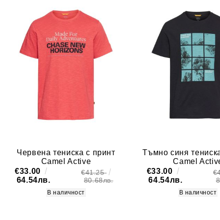
Червена тениска с принт
Тъмно синя тениска
Camel Active
Camel Activ
€33.00
€33.00
€41.25
€
64.54лв.
64.54лв.
80.68лв.
8
В наличност
В наличност