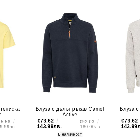
 тениска
Блуза с дълъг ръкав Camel
Блуза с
e
Active
€73.62
€73.62
25.56
€92.03
143.99лв.
143.99
9.99лв.
180.00лв.
В наличност