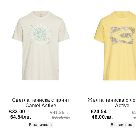
Светла тениска с принт
Жълта тениска с ло
Camel Active
Active
€33.00
€24.54
€41.25
€
64.54лв.
48.00лв.
80.68лв.
6
В наличност
В наличност