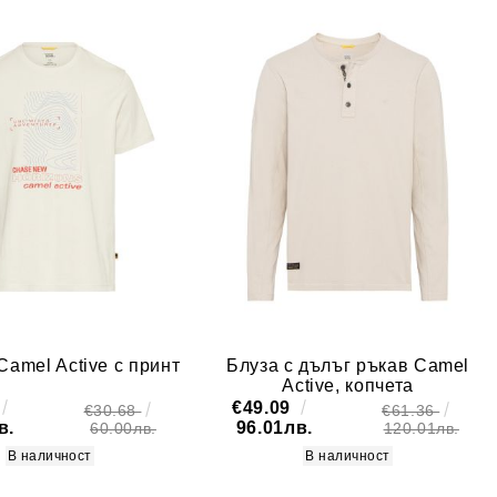
Camel Active с принт
Блуза с дълъг ръкав Camel
Active, копчета
€49.09
€30.68
€61.36
в.
96.01лв.
60.00лв.
120.01лв.
В наличност
В наличност