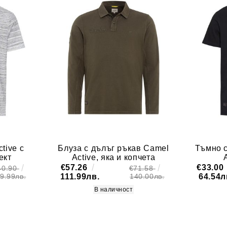
tive с
Блуза с дълъг ръкав Camel
Тъмно с
ект
Active, яка и копчета
€57.26
€33.00
40.90
€71.58
111.99лв.
64.54л
9.99лв.
140.00лв.
В наличност