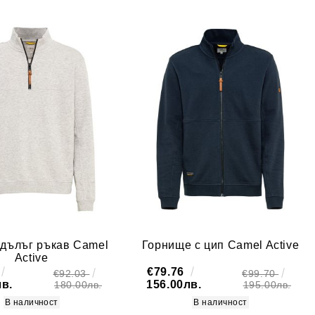
 дълъг ръкав Camel
Горнище с цип Camel Active
Active
€79.76
€92.03
€99.70
лв.
156.00лв.
180.00лв.
195.00лв.
В наличност
В наличност