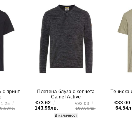
 с принт
Плетена блуза с копчета
Тениска 
e
Camel Active
€73.62
€33.00
41.25
€92.03
143.99лв.
64.54л
0.68лв.
180.00лв.
В наличност