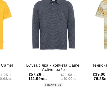
Яка
XL
Принт
XXL
1 Джоб
3XL
2 Джоба
4XL
Качулка
5XL
Полар
6XL
Антибактериа
лна обработк
а
Цип
а Camel
Блуза с яка и копчета Camel
Тениска
Active, райе
с Копчета
€57.26
€39.00
41.25
€71.58
111.99лв.
76.28л
0.68лв.
140.00лв.
В наличност