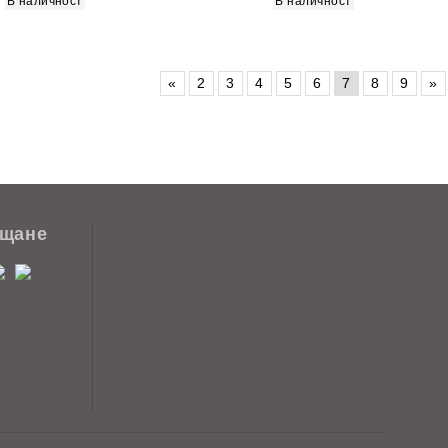
В наличност
В наличност
«
2
3
4
5
6
7
8
9
»
ащане