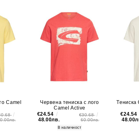
го Camel
Червена тениска с лого
Тениска 
Camel Active
€24.54
€24.54
30.68
€30.68
48.00лв.
48.00л
0.00лв.
60.00лв.
В наличност