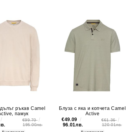
 дълъг ръкав Camel
Блуза с яка и копчета Camel
Active, памук
Active
€49.09
€99.70
€61.36
лв.
96.01лв.
195.00лв.
120.01лв.