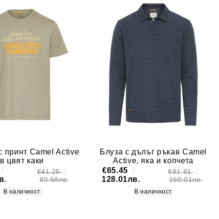
с принт Camel Active
Блуза с дълъг ръкав Camel
в цвят каки
Active, яка и копчета
€65.45
€41.25
€81.81
в.
128.01лв.
80.68лв.
160.01лв.
В наличност
В наличност