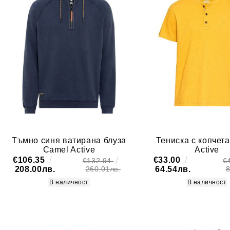
Вискоза
Еластан
fleXXXactive
Тъмно синя ватирана блуза
Тениска с копчет
Camel Active
Active
€106.35
€33.00
€132.94
€
208.00лв.
64.54лв.
260.01лв.
8
В наличност
В наличност