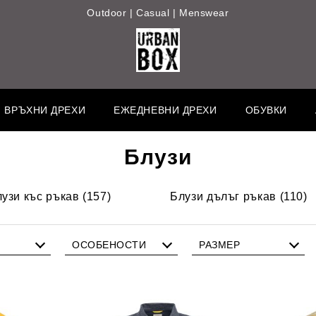
Outdoor | Casual | Menswear
ВРЪХНИ ДРЕХИ
ЕЖЕДНЕВНИ ДРЕХИ
ОБУВКИ
Блузи
узи къс ръкав (157)
Блузи дълъг ръкав (110)
ОСОБЕНОСТИ
РАЗМЕР
артна
Райе
S
Шарка
M
Фигури
L