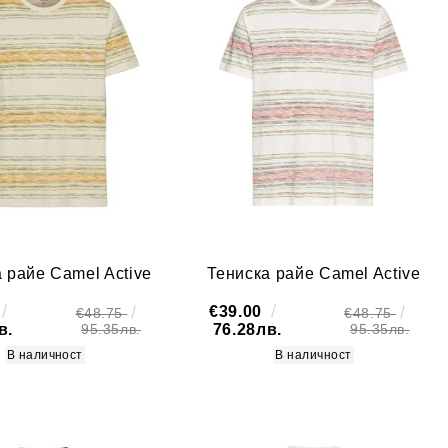
 райе Camel Active
Тениска райе Camel Active
€39.00
€48.75
€48.75
в.
76.28лв.
95.35лв.
95.35лв.
В наличност
В наличност