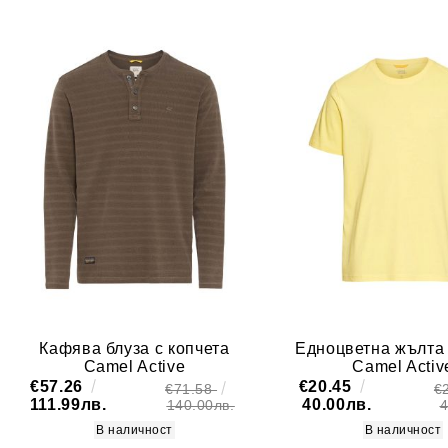
Кафява блуза с копчета
Едноцветна жълта
Camel Active
Camel Activ
€57.26
€20.45
€71.58
€
111.99лв.
40.00лв.
140.00лв.
4
В наличност
В наличност