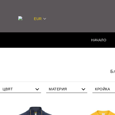
EUR
НАЧАЛО
Бл
ЦВЯТ
МАТЕРИЯ
КРОЙКА
Памук
Станд
Лен
Полиестер