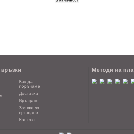
В наличност
 връзки
Методи на пл
Как да
поръчаме
Доставка
ия
Връщане
Заявка за
връщане
Контакт