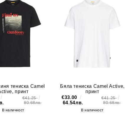
иня тениска Camel
Бяла тениска Camel Active,
Active, принт
принт
€33.00
€41.25
€41.25
в.
64.54лв.
80.68лв.
80.68лв.
В наличност
В наличност