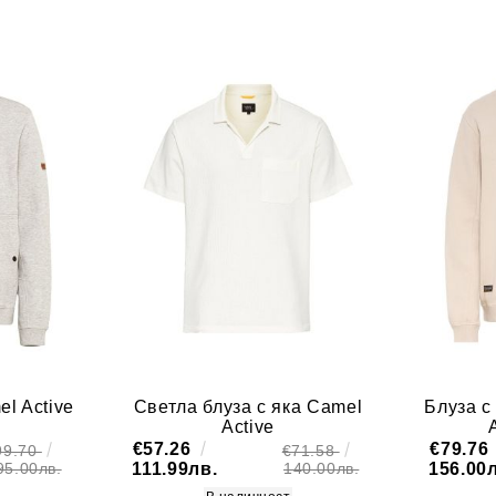
l Active
Светла блуза с яка Camel
Блуза с
Active
€57.26
€79.76
99.70
€71.58
111.99лв.
156.00
95.00лв.
140.00лв.