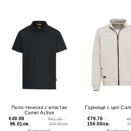
Поло-тениска с еластан
Горнище с цип Came
Camel Active
€49.09
€79.76
€61.36
€
96.01лв.
156.00лв.
120.01лв.
1