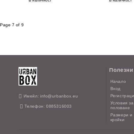
В наличност
В наличност
Page 7 of 9
Полезни
Начало
Вход
Регистрац
Имейл:
info@urbanbox.eu
Условия за
Телефон:
0885316003
ползване
Размери и
кройки